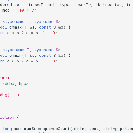
dered_set
=
tree
<
T
,
null_type
,
less
<
T
>
,
rb_tree_tag
,
tr
mod
=
1e9
+
7
;
e
<
typename
T
,
typename
S
>
ool
chmax
(
T
&
a
,
const
S
&
b
)
{
rn
a
<
b
?
a
=
b
,
1
:
0
;
e
<
typename
T
,
typename
S
>
ool
chmin
(
T
&
a
,
const
S
&
b
)
{
rn
a
>
b
?
a
=
b
,
1
:
0
;
LOCAL
<debug.hpp>
 dbg(...)
lution
{
long
maximumSubsequenceCount
(
string
text
,
string
patte