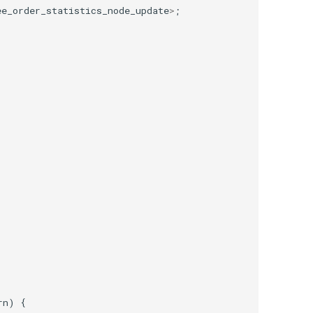
ee_order_statistics_node_update
>
;
rn
)
{