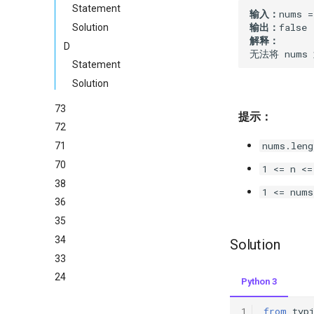
Statement
输入：
输出：
Solution
解释：
D
Statement
Solution
73
提示：
72
nums.leng
71
70
1 <= n <=
38
1 <= nums
36
35
34
Solution
33
24
Python 3
from
typ