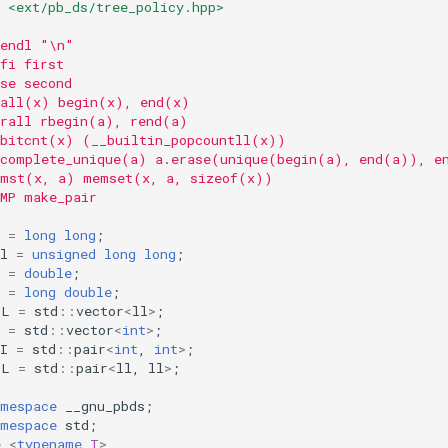
<ext/pb_ds/tree_policy.hpp>
 endl "\n"
fi first
se second
 all(x) begin(x), end(x)
 rall rbegin(a), rend(a)
 bitcnt(x) (__builtin_popcountll(x))
 complete_unique(a) a.erase(unique(begin(a), end(a)), e
 mst(x, a) memset(x, a, sizeof(x))
 MP make_pair
=
long
long
;
l
=
unsigned
long
long
;
=
double
;
=
long
double
;
LL
=
std
::
vector
<
ll
>
;
=
std
::
vector
<
int
>
;
I
=
std
::
pair
<
int
,
int
>
;
LL
=
std
::
pair
<
ll
,
ll
>
;
amespace
__gnu_pbds
;
amespace
std
;
e
<
typename
T
>