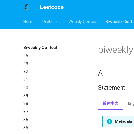
Leetcode
Home
Problems
Weekly Contest
Biweekly Cont
biweekly
Biweekly Contest
95
93
A
92
91
Statement
90
89
简体中文
Eng
88
87
86
Metadata
85