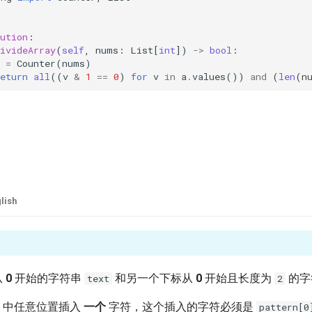
ution
:
ivideArray
(
self
,
nums
:
List
[
int
])
->
bool
:
=
Counter
(
nums
)
eturn
all
((
v
&
1
==
0
)
for
v
in
a
.
values
())
and
(
len
(
n
lish
从
0
开始的字符串
和另一个下标从
0
开始且长度为
的字
text
2
中任意位置插入
一个
字符，这个插入的字符必须是
pattern[0