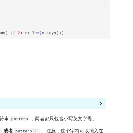
ums
)
//
2
)
>=
len
(
a
.
keys
())
符串
，两者都只包含小写英文字母。
pattern
或者
。注意，这个字符可以插入在
]
pattern[1]