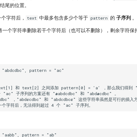
结尾的位置。
一个字符后，
中最多包含多少个等于
的
子序列
。
text
pattern
将一个字符串删除若干个字符后（也可以不删除），剩余字符保
t[1] 和 text[2] 之间添加 pattern[0] = 'a' ，那么我们得到 "
 "ac" 子序列的方案还有 "
a
abdcdbc" 和 "abd
a
cdbc" 。

dbc" ，"abd
c
cdbc" 和 "abdcdbc
c
" 这些字符串虽然是可行的插入方