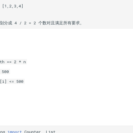
th == 2 * n
 500
[i] <= 500
ing
import
Counter
,
List