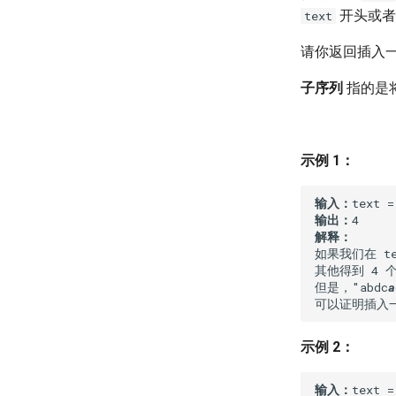
开头或者
text
请你返回插入
子序列
指的是
示例 1：
输入：
输出：
解释：
如果我们在 tex
其他得到 4 个
但是，"abdc
a
示例 2：
输入：