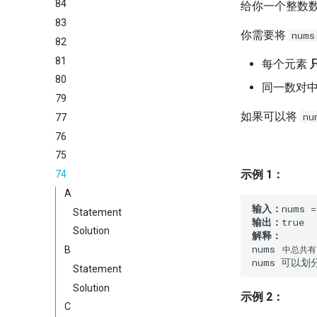
84
给你一个整数
83
你需要将
nums
82
81
每个元素
80
同一数对
79
如果可以将
nu
77
76
75
示例 1：
74
A
输入：
Statement
输出：
Solution
解释：
nums
 中总共有
B
Statement
Solution
示例 2：
C