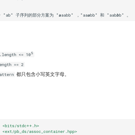
 "ab" 子序列的部分方案为 "
a
aabb" ，"aa
a
bb" 和 "aab
b
5
.length <= 10
ength == 2
都只包含小写英文字母。
attern
<bits/stdc++.h>
<ext/pb_ds/assoc_container.hpp>