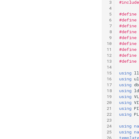
#include
#define
#define 
#define 
#define
#define
#define
#define
#define
#define
using
ll
using
ul
using
db
using
ld
using
V
using
VI
using
PI
using
P
using
n
using
n
templat