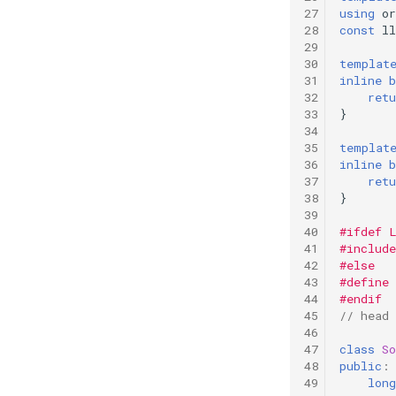
using
or
const
ll
templat
inline
b
retu
}
templat
inline
b
retu
}
#ifdef 
#include
#else
#define
#endif
// head
class
So
public
:
long