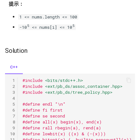
提示：
26.remove-duplicates-from-
77
sorted-array
1 <= nums.length <= 100
76
5
5
-10
<= nums[i] <= 10
27.remove-element
75
28.implement-strstr
Solution
74
29.divide-two-integers
C++
73
31.next-permutation
#include
<bits/stdc++.h>
72
#include
<ext/pb_ds/assoc_container.hpp>
32.longest-valid-parentheses
#include
<ext/pb_ds/tree_policy.hpp>
71
#define endl "\n"
34.find-first-and-last-
#define fi first
position-of-element-in-
70
#define se second
sorted-array
#define all(x) begin(x), end(x)
#define rall rbegin(a), rend(a)
38
#define lowbit(x) ((x) & (-(x)))
35.search-insert-position
#define bitcnt(x) (__builtin_popcountll(x))