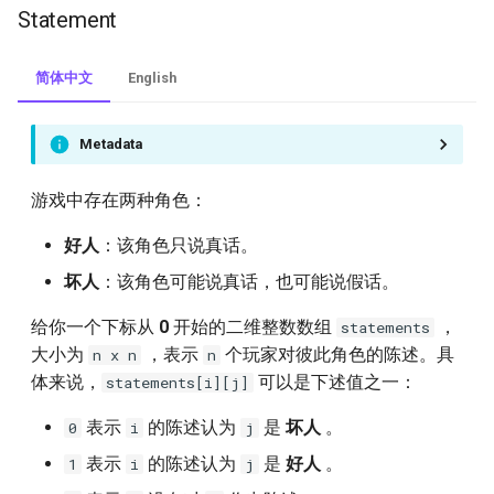
1117.building-h2o
Statement
1137.n-th-tribonacci-number
简体中文
English
1195.fizz-buzz-multithreaded
Metadata
1221.split-a-string-in-
游戏中存在两种角色：
balanced-strings
好人
：该角色只说真话。
1226.the-dining-philosophers
坏人
：该角色可能说真话，也可能说假话。
1302.deepest-leaves-sum
给你一个下标从
0
开始的二维整数数组
，
statements
大小为
，表示
个玩家对彼此角色的陈述。具
n x n
n
1363.largest-multiple-of-
体来说，
可以是下述值之一：
statements[i][j]
three
表示
的陈述认为
是
坏人
。
0
i
j
1399.count-largest-group
表示
的陈述认为
是
好人
。
1
i
j