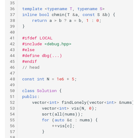
template
<
typename
T
,
typename
S
>
643.maximum-average-
inline
bool
chmin
(
T
&
a
,
const
S
&
b
)
{
subarray-i
return
a
>
b
?
a
=
b
,
1
:
0
;
}
645.set-mismatch
#ifdef LOCAL
#include
<debug.hpp>
675.cut-off-trees-for-golf-
#else
event
#define dbg(...)
#endif
// head
693.binary-number-with-
alternating-bits
const
int
N
=
1e6
+
5
;
class
Solution
{
728.self-dividing-numbers
public
:
vector
<
int
>
findLonely
(
vector
<
int
>
&
nums
)
746.min-cost-climbing-stairs
vector
<
int
>
vis
(
N
,
0
);
sort
(
all
(
nums
));
for
(
auto
&
c
:
nums
)
{
762.prime-number-of-set-
++
vis
[
c
];
bits-in-binary-representation
}