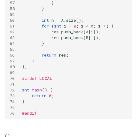
}
}
258.add-digits
int
n
=
A
.
size
();
for
(
int
i
=
0
;
i
<
n
;
i
++
)
{
263.ugly-number
res
.
push_back
(
A
[
i
]);
res
.
push_back
(
B
[
i
]);
}
268.missing-number
return
res
;
283.move-zeroes
}
};
292.nim-game
#ifdef LOCAL
295.find-median-from-data-
int
main
()
{
return
0
;
stream
}
297.serialize-and-
#endif
deserialize-binary-tree
303.range-sum-query-
C