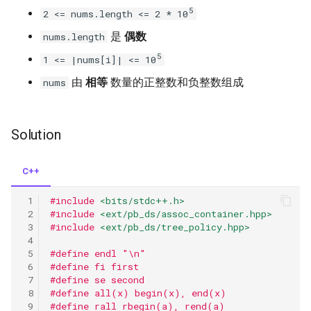
5
2 <= nums.length <= 2 * 10
124.binary-tree-maximum-
path-sum
是
偶数
nums.length
5
1 <= |nums[i]| <= 10
125.valid-palindrome
由
相等
数量的正整数和负整数组成
nums
130.surrounded-regions
Solution
131.palindrome-partitioning
132.palindrome-partitioning-ii
C++
#include
<bits/stdc++.h>
136.single-number
#include
<ext/pb_ds/assoc_container.hpp>
#include
<ext/pb_ds/tree_policy.hpp>
140.word-break-ii
#define endl "\n"
#define fi first
144.binary-tree-preorder-
#define se second
traversal
#define all(x) begin(x), end(x)
#define rall rbegin(a), rend(a)