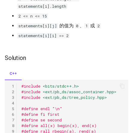
statements[i].length
2 <= n <= 15
的值为
、
或
statements[i][j]
0
1
2
statements[i][i] == 2
Solution
C++
#include
<bits/stdc++.h>
#include
<ext/pb_ds/assoc_container.hpp>
#include
<ext/pb_ds/tree_policy.hpp>
#define endl "\n"
#define fi first
#define se second
#define all(x) begin(x), end(x)
#define rall rbegin(a), rend(a)