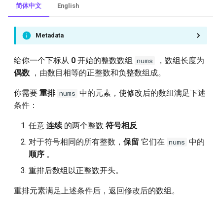
简体中文
English
traversal
99.recover-binary-search-tree
Metadata
100.same-tree
给你一个下标从
0
开始的整数数组
，数组长度为
nums
偶数
，由数目相等的正整数和负整数组成。
102.binary-tree-level-order-
traversal
你需要
重排
中的元素，使修改后的数组满足下述
nums
条件：
104.maximum-depth-of-
任意
连续
的两个整数
符号相反
binary-tree
对于符号相同的所有整数，
保留
它们在
中的
nums
108.convert-sorted-array-to-
顺序
。
binary-search-tree
重排后数组以正整数开头。
110.balanced-binary-tree
重排元素满足上述条件后，返回修改后的数组。
111.minimum-depth-of-