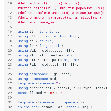
#define lowbit(x) ((x) & (-(x)))
#define bitcnt(x) (__builtin_popcountll(x))
#define complete_unique(a) a.erase(unique(beg
#define mst(x, a) memset(x, a, sizeof(x))
#define MP make_pair
using
ll
=
long
long
;
using
ull
=
unsigned
long
long
;
using
db
=
double
;
using
ld
=
long
double
;
using
VLL
=
std
::
vector
<
ll
>
;
using
VI
=
std
::
vector
<
int
>
;
using
PII
=
std
::
pair
<
int
,
int
>
;
using
PLL
=
std
::
pair
<
ll
,
ll
>
;
using
namespace
__gnu_pbds
;
using
namespace
std
;
template
<
typename
T
>
using
ordered_set
=
tree
<
T
,
null_type
,
less
<
T
>
const
ll
mod
=
1e9
+
7
;
template
<
typename
T
,
typename
S
>
inline
bool
chmax
(
T
&
a
,
const
S
&
b
)
{