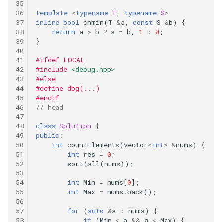
template
<
typename
T
,
typename
S
>
53.maximum-subarray
inline
bool
chmin
(
T
&
a
,
const
S
&
b
)
{
return
a
>
b
?
a
=
b
,
1
:
0
;
55.jump-game
}
#ifdef LOCAL
58.length-of-last-word
#include
<debug.hpp>
#else
60.permutation-sequence
#define dbg(...)
#endif
// head
62.unique-paths
class
Solution
{
public
:
67.add-binary
int
countElements
(
vector
<
int
>
&
nums
)
{
int
res
=
0
;
69.sqrtx
sort
(
all
(
nums
));
int
Min
=
nums
[
0
];
70.climbing-stairs
int
Max
=
nums
.
back
();
73.set-matrix-zeroes
for
(
auto
&
a
:
nums
)
{
if
(
Min
<
a
&&
a
<
Max
)
{