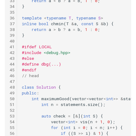
return
a
<
b
?
a
=
b
,
1
:
0
;
}
template
<
typename
T
,
typename
S
>
inline
bool
chmin
(
T
&
a
,
const
S
&
b
)
{
return
a
>
b
?
a
=
b
,
1
:
0
;
}
#ifdef LOCAL
#include
<debug.hpp>
#else
#define dbg(...)
#endif
// head
class
Solution
{
public
:
int
maximumGood
(
vector
<
vector
<
int
>>
&
state
int
n
=
statements
.
size
();
auto
check
=
[
&
](
int
S
)
{
vector
<
int
>
vis
(
n
+
1
,
0
);
for
(
int
i
=
0
;
i
<
n
;
i
++
)
{
if
((
S
>>
i
)
&
1
)
{