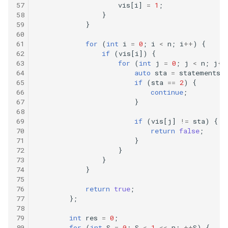
vis
[
i
]
=
1
;
}
}
for
(
int
i
=
0
;
i
<
n
;
i
++
)
{
if
(
vis
[
i
])
{
for
(
int
j
=
0
;
j
<
n
;
j
++
auto
sta
=
statements
[
if
(
sta
==
2
)
{
continue
;
}
if
(
vis
[
j
]
!=
sta
)
{
return
false
;
}
}
}
}
return
true
;
};
int
res
=
0
;
for
(
int
S
=
0
;
S
<
1
<<
n
;
++
S
)
{