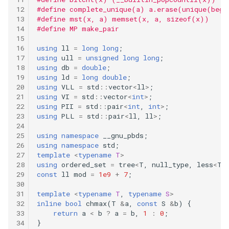
36
#define complete_unique(a) a.erase(unique(beg
#define mst(x, a) memset(x, a, sizeof(x))
41.first-missing-positive
#define MP make_pair
35
43.multiply-strings
using
ll
=
long
long
;
using
ull
=
unsigned
long
long
;
34
using
db
=
double
;
44.wildcard-matching
using
ld
=
long
double
;
33
using
VLL
=
std
::
vector
<
ll
>
;
46.permutations
using
VI
=
std
::
vector
<
int
>
;
using
PII
=
std
::
pair
<
int
,
int
>
;
24
using
PLL
=
std
::
pair
<
ll
,
ll
>
;
47.permutations-ii
using
namespace
__gnu_pbds
;
49.group-anagrams
using
namespace
std
;
template
<
typename
T
>
using
ordered_set
=
tree
<
T
,
null_type
,
less
<
T
>
50.powx-n
const
ll
mod
=
1e9
+
7
;
template
<
typename
T
,
typename
S
>
51.n-queens
inline
bool
chmax
(
T
&
a
,
const
S
&
b
)
{
return
a
<
b
?
a
=
b
,
1
:
0
;
52.n-queens-ii
}