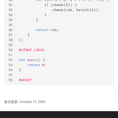
if
(
check
(
S
))
{
chmax
(
res
,
bitcnt
(
S
));
}
}
return
res
;
}
};
#ifdef LOCAL
int
main
()
{
return
0
;
}
#endif
最后更新:
October 11, 2023