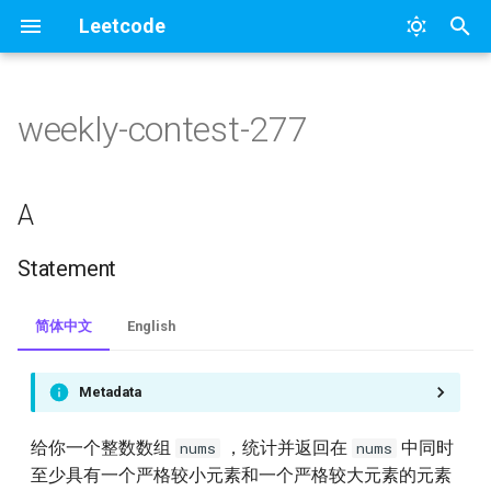
Leetcode
正
在
weekly-contest-277
1.two-sum
A
95
初
始
2.add-two-numbers
93
Statement
A
化
3.longest-substring-without-
92
Solution
Statement
搜
repeating-characters
B
91
索
简体中文
English
4.median-of-two-sorted-
引
arrays
90
Statement
擎
Metadata
5.longest-palindromic-
89
Solution
substring
给你一个整数数组
，统计并返回在
中同时
nums
nums
C
88
至少具有一个严格较小元素和一个严格较大元素的元素