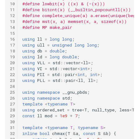
#define lowbit(x) ((x) & (-(x)))
145.binary-tree-postorder-
#define bitcnt(x) (__builtin_popcountll(x))
traversal
#define complete_unique(a) a.erase(unique(beg
#define mst(x, a) memset(x, a, sizeof(x))
167.two-sum-ii-input-array-
#define MP make_pair
is-sorted
using
ll
=
long
long
;
using
ull
=
unsigned
long
long
;
169.majority-element
using
db
=
double
;
using
ld
=
long
double
;
using
VLL
=
std
::
vector
<
ll
>
;
179.largest-number
using
VI
=
std
::
vector
<
int
>
;
using
PII
=
std
::
pair
<
int
,
int
>
;
188.best-time-to-buy-and-
using
PLL
=
std
::
pair
<
ll
,
ll
>
;
sell-stock-iv
using
namespace
__gnu_pbds
;
using
namespace
std
;
190.reverse-bits
template
<
typename
T
>
using
ordered_set
=
tree
<
T
,
null_type
,
less
<
T
>
const
ll
mod
=
1e9
+
7
;
198.house-robber
template
<
typename
T
,
typename
S
>
202.happy-number
inline
bool
chmax
(
T
&
a
,
const
S
&
b
)
{