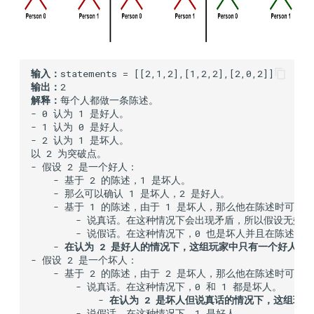
iv
1748.sum-of-unique-
elements
输入：
输出：
1862.sum-of-floored-pairs
解释：
每个人都做一条陈述。

- 0 认为 1 是好人。

- 1 认为 0 是好人。

1879.minimum-xor-sum-of-
- 2 认为 1 是坏人。

two-arrays
以 2 为突破点。

- 假设 2 是一个好人：

    - 基于 2 的陈述，1 是坏人。

2011.final-value-of-variable-
    - 那么可以确认 1 是坏人，2 是好人。

after-performing-operations
    - 基于 1 的陈述，由于 1 是坏人，那么他在陈述时可能：

        - 说真话。在这种情况下会出现矛盾，所以假设无效。

        - 说假话。在这种情况下，0 也是坏人并且在陈述时说
2034.stock-price-fluctuation
    - 
在认为 2 是好人的情况下，这组玩家中只有一个好人。
- 假设 2 是一个坏人：

2044.count-number-of-
    - 基于 2 的陈述，由于 2 是坏人，那么他在陈述时可能：

        - 说真话。在这种情况下，0 和 1 都是坏人。

maximum-bitwise-or-subsets
            - 
在认为 2 是坏人但说真话的情况下，这组玩
        - 说假话。在这种情况下，1 是好人。
