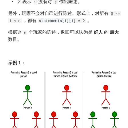
1400.construct-k-palindrome-
表示
没有对
作出陈述。
2
i
j
strings
另外，玩家不会对自己进行陈述。形式上，对所有
0 <=
，都有
。
i < n
statements[i][i] = 2
1402.reducing-dishes
根据这
个玩家的陈述，返回可以认为是
好人
的
最大
n
1422.maximum-score-after-
数目。
splitting-a-string
1510.stone-game-iv
示例 1：
1646.get-maximum-in-
generated-array
1665.minimum-initial-energy-
to-finish-tasks
1720.decode-xored-array
1745.palindrome-partitioning-