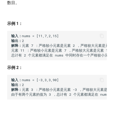
7.reverse-integer
数目。
87
Statement
9.palindrome-number
86
Solution
示例 1：
10.regular-expression-
matching
D
85
输入：
输出：
14.longest-common-prefix
84
Statement
解释：
元素 7 ：严格较小元素是元素 2 ，严格较大元素是元素 1
元素 11 ：严格较小元素是元素 7 ，严格较大元素是元素 15 。
20.valid-parentheses
83
Solution
示例 2：
21.merge-two-sorted-lists
82
输入：
22.generate-parentheses
81
输出：
解释：
元素 3 ：严格较小元素是元素 -3 ，严格较大元素是元素 
23.merge-k-sorted-lists
80
25.reverse-nodes-in-k-group
79