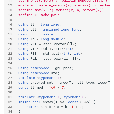
#define bitcnt(x) (__builtin_popcountll(x))
509.fibonacci-number
#define complete_unique(a) a.erase(unique(beg
#define mst(x, a) memset(x, a, sizeof(x))
#define MP make_pair
520.detect-capital
using
ll
=
long
long
;
540.single-element-in-a-
using
ull
=
unsigned
long
long
;
using
db
=
double
;
sorted-array
using
ld
=
long
double
;
using
VLL
=
std
::
vector
<
ll
>
;
552.student-attendance-
using
VI
=
std
::
vector
<
int
>
;
record-ii
using
PII
=
std
::
pair
<
int
,
int
>
;
using
PLL
=
std
::
pair
<
ll
,
ll
>
;
561.array-partition-i
using
namespace
__gnu_pbds
;
using
namespace
std
;
template
<
typename
T
>
575.distribute-candies
using
ordered_set
=
tree
<
T
,
null_type
,
less
<
T
>
const
ll
mod
=
1e9
+
7
;
594.longest-harmonious-
subsequence
template
<
typename
T
,
typename
S
>
inline
bool
chmax
(
T
&
a
,
const
S
&
b
)
{
return
a
<
b
?
a
=
b
,
1
:
0
;
605.can-place-flowers
}