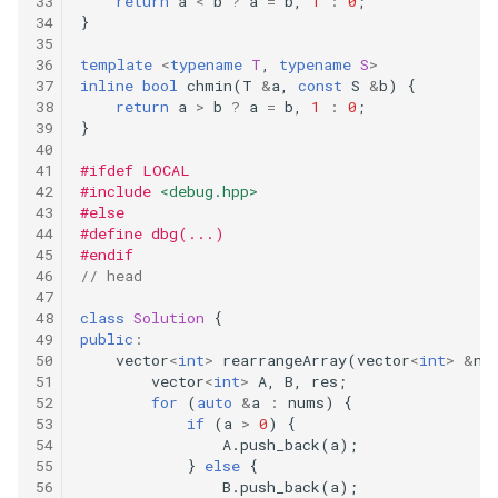
return
a
<
b
?
a
=
b
,
1
:
0
;
}
203.remove-linked-list-
elements
template
<
typename
T
,
typename
S
>
inline
bool
chmin
(
T
&
a
,
const
S
&
b
)
{
return
a
>
b
?
a
=
b
,
1
:
0
;
205.isomorphic-strings
}
206.reverse-linked-list
#ifdef LOCAL
#include
<debug.hpp>
#else
214.shortest-palindrome
#define dbg(...)
#endif
// head
217.contains-duplicate
class
Solution
{
219.contains-duplicate-ii
public
:
vector
<
int
>
rearrangeArray
(
vector
<
int
>
&
nu
vector
<
int
>
A
,
B
,
res
;
226.invert-binary-tree
for
(
auto
&
a
:
nums
)
{
if
(
a
>
0
)
{
231.power-of-two
A
.
push_back
(
a
);
}
else
{
B
.
push_back
(
a
);
239.sliding-window-maximum