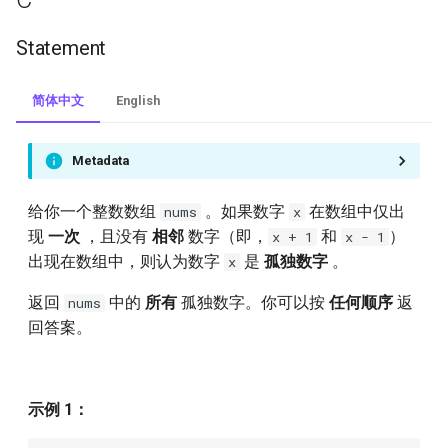
immutable
Statement
326.power-of-three
简体中文
English
330.patching-array
338.counting-bits
Metadata
344.reverse-string
给你一个整数数组
。如果数字
在数组中仅出
nums
x
现
一次
，且没有
相邻
数字（即，
和
）
x + 1
x - 1
349.intersection-of-two-
出现在数组中，则认为数字
是
孤独数字
。
x
arrays
返回
中的
所有
孤独数字。你可以按
任何顺序
返
nums
回答案。
350.intersection-of-two-
arrays-ii
367.valid-perfect-square
示例 1：