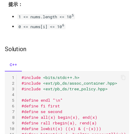
提示：
414.third-maximum-number
5
1 <= nums.length <= 10
6
0 <= nums[i] <= 10
415.add-strings
442.find-all-duplicates-in-an-
Solution
array
448.find-all-numbers-
C++
disappeared-in-an-array
#include
<bits/stdc++.h>
#include
<ext/pb_ds/assoc_container.hpp>
453.minimum-moves-to-
#include
<ext/pb_ds/tree_policy.hpp>
equal-array-elements
#define endl "\n"
#define fi first
485.max-consecutive-ones
#define se second
#define all(x) begin(x), end(x)
#define rall rbegin(a), rend(a)
506.relative-ranks
#define lowbit(x) ((x) & (-(x)))