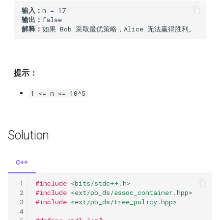
299
36
输入：
输出：
解释：
298
35
297
34
提示：
296
33
1 <= n <= 10^5
295
24
294
Solution
293
C++
292
#include
<bits/stdc++.h>
#include
<ext/pb_ds/assoc_container.hpp>
291
#include
<ext/pb_ds/tree_policy.hpp>