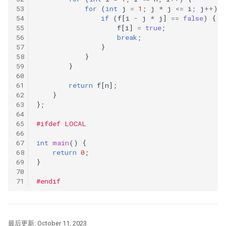
for
(
int
j
=
1
;
j
*
j
<=
i
;
j
++
)
{
if
(
f
[
i
-
j
*
j
]
==
false
)
{
209
f
[
i
]
=
true
;
break
;
}
207
}
}
206
return
f
[
n
];
}
205
};
203
#ifdef LOCAL
int
main
()
{
202
return
0
;
}
201
#endif
185
184
最后更新:
October 11, 2023