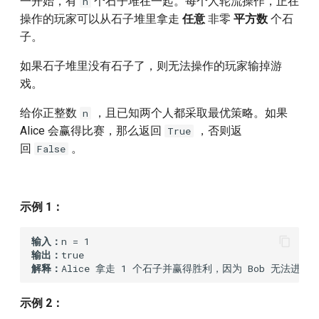
一开始，有
个石子堆在一起。每个人轮流操作，正在
n
操作的玩家可以从石子堆里拿走
任意
非零
平方数
个石
321
87
子。
320
86
如果石子堆里没有石子了，则无法操作的玩家输掉游
戏。
319
85
给你正整数
，且已知两个人都采取最优策略。如果
n
318
84
Alice 会赢得比赛，那么返回
，否则返
True
回
。
False
317
83
316
82
示例 1：
315
81
输入：
输出：
312
80
解释：
Alice 拿走 1 个石子并赢得胜利，因为 Bob 无法进行
311
79
示例 2：