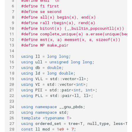
#define endl "\n"
290
#define fi first
#define se second
#define all(x) begin(x), end(x)
289
#define rall rbegin(a), rend(a)
#define bitcnt(x) (__builtin_popcountll(x))
288
#define complete_unique(a) a.erase(unique(beg
#define mst(x, a) memset(x, a, sizeof(x))
#define MP make_pair
287
using
ll
=
long
long
;
286
using
ull
=
unsigned
long
long
;
using
db
=
double
;
using
ld
=
long
double
;
285
using
VLL
=
std
::
vector
<
ll
>
;
using
VI
=
std
::
vector
<
int
>
;
283
using
PII
=
std
::
pair
<
int
,
int
>
;
using
PLL
=
std
::
pair
<
ll
,
ll
>
;
282
using
namespace
__gnu_pbds
;
using
namespace
std
;
template
<
typename
T
>
281
using
ordered_set
=
tree
<
T
,
null_type
,
less
<
T
>
const
ll
mod
=
1e9
+
7
;