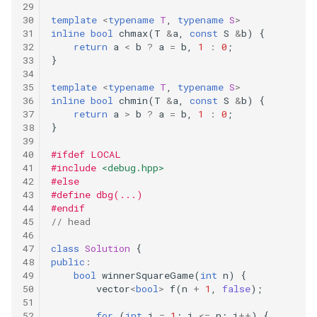
279
template
<
typename
T
,
typename
S
>
inline
bool
chmax
(
T
&
a
,
const
S
&
b
)
{
278
return
a
<
b
?
a
=
b
,
1
:
0
;
}
277
template
<
typename
T
,
typename
S
>
inline
bool
chmin
(
T
&
a
,
const
S
&
b
)
{
276
return
a
>
b
?
a
=
b
,
1
:
0
;
}
275
#ifdef LOCAL
#include
<debug.hpp>
274
#else
#define dbg(...)
#endif
217
// head
213
class
Solution
{
public
:
bool
winnerSquareGame
(
int
n
)
{
212
vector
<
bool
>
f
(
n
+
1
,
false
);
210
for
(
int
i
=
1
;
i
<=
n
;
i
++
)
{