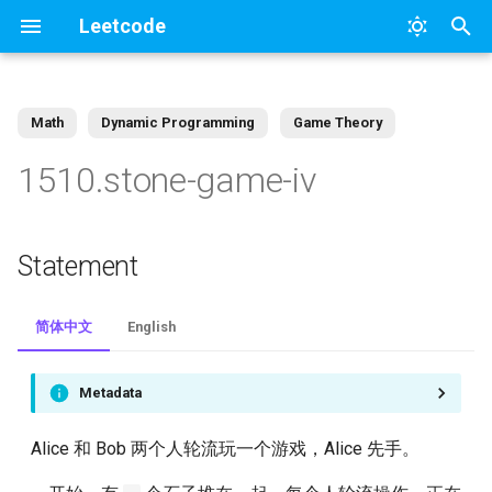
Leetcode
正
在
Math
Dynamic Programming
Game Theory
Statement
364
95
初
1510.stone-game-iv
始
Solution
328
93
化
327
92
Statement
搜
326
91
索
简体中文
English
引
325
90
擎
Metadata
323
89
Alice 和 Bob 两个人轮流玩一个游戏，Alice 先手。
322
88