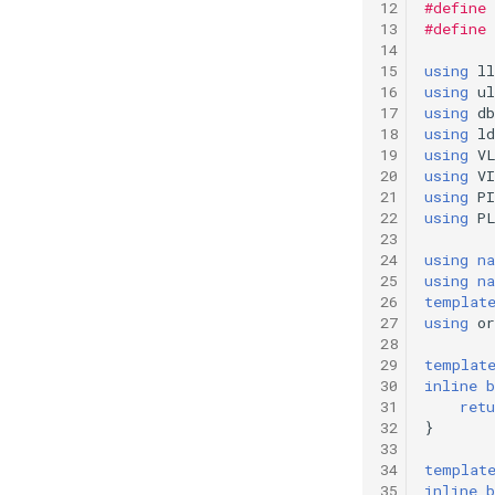
#define
#define
using
ll
using
ul
using
db
using
ld
using
V
using
VI
using
PI
using
P
using
n
using
n
templat
using
or
templat
inline
b
retu
}
templat
inline
b