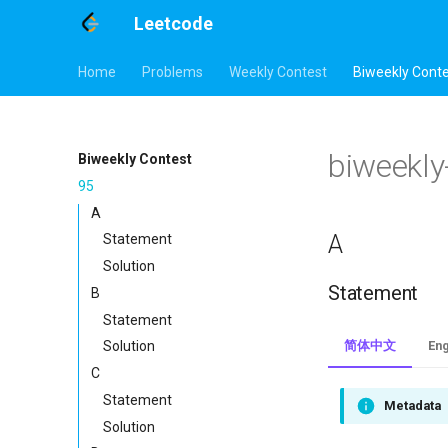
Leetcode
Home
Problems
Weekly Contest
Biweekly Cont
biweekly
Biweekly Contest
95
A
A
Statement
Solution
Statement
B
Statement
简体中文
Eng
Solution
C
Statement
Metadata
Solution