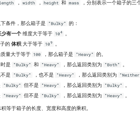
，
，
和
，分别表示一个箱子的三
length
width
height
mass
以下条件，那么箱子是
的：
"Bulky"
4
至少有一个
维度大于等于
。
10
9
箱子的
体积
大于等于
。
10
的质量大于等于
，那么箱子是
的。
100
"Heavy"
同时是
和
，那么返回类别为
。
"Bulky"
"Heavy"
"Both"
既不是
，也不是
，那么返回类别为
"Bulky"
"Heavy"
"Neither
是
但不是
，那么返回类别为
。
"Bulky"
"Heavy"
"Bulky"
是
但不是
，那么返回类别为
。
"Heavy"
"Bulky"
"Heavy"
体积等于箱子的长度、宽度和高度的乘积。