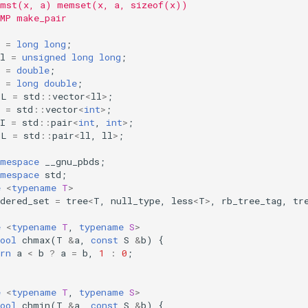
 mst(x, a) memset(x, a, sizeof(x))
 MP make_pair
=
long
long
;
l
=
unsigned
long
long
;
=
double
;
=
long
double
;
LL
=
std
::
vector
<
ll
>
;
=
std
::
vector
<
int
>
;
I
=
std
::
pair
<
int
,
int
>
;
LL
=
std
::
pair
<
ll
,
ll
>
;
amespace
__gnu_pbds
;
amespace
std
;
e
<
typename
T
>
dered_set
=
tree
<
T
,
null_type
,
less
<
T
>
,
rb_tree_tag
,
tr
e
<
typename
T
,
typename
S
>
ool
chmax
(
T
&
a
,
const
S
&
b
)
{
rn
a
<
b
?
a
=
b
,
1
:
0
;
e
<
typename
T
,
typename
S
>
ool
chmin
(
T
&
a
,
const
S
&
b
)
{