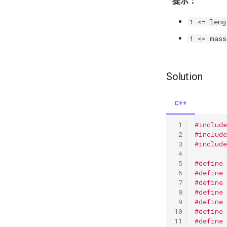
提示：
1 <= leng
1 <= mass
Solution
C++
#include
#include
#include
#define
#define 
#define 
#define
#define
#define
#define