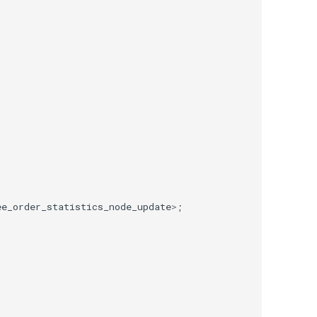
ee_order_statistics_node_update
>
;