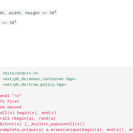
5
th, width, height <= 10
3
 <= 10
<bits/stdc++.h>
<ext/pb_ds/assoc_container.hpp>
<ext/pb_ds/tree_policy.hpp>
 endl "\n"
fi first
se second
 all(x) begin(x), end(x)
 rall rbegin(a), rend(a)
 bitcnt(x) (__builtin_popcountll(x))
 complete_unique(a) a.erase(unique(begin(a), end(a)), e