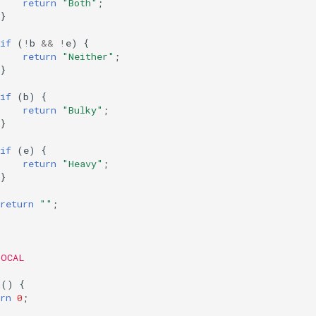
return
"Both"
;
}
if
(
!
b
&&
!
e
)
{
return
"Neither"
;
}
if
(
b
)
{
return
"Bulky"
;
}
if
(
e
)
{
return
"Heavy"
;
}
return
""
;
LOCAL
n
()
{
rn
0
;