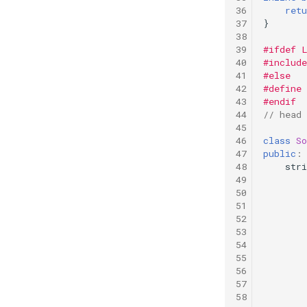
retu
}
#ifdef 
#include
#else
#define
#endif
// head
class
So
public
:
stri