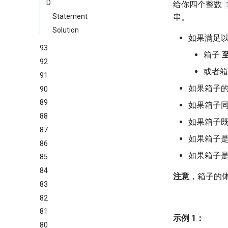
D
给你四个整数
Statement
串。
Solution
如果满足
93
箱子
92
或者
91
如果箱子
90
89
如果箱子
88
如果箱子
87
如果箱子
86
如果箱子
85
84
注意
，箱子的
83
82
81
示例 1：
80