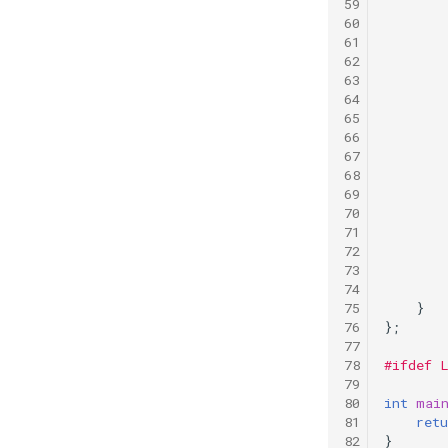
}
};
#ifdef 
int
mai
retu
}