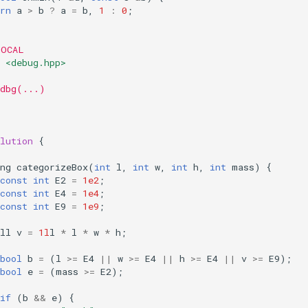
rn
a
>
b
?
a
=
b
,
1
:
0
;
LOCAL
<debug.hpp>
 dbg(...)
lution
{
ng
categorizeBox
(
int
l
,
int
w
,
int
h
,
int
mass
)
{
const
int
E2
=
1e2
;
const
int
E4
=
1e4
;
const
int
E9
=
1e9
;
ll
v
=
1l
l
*
l
*
w
*
h
;
bool
b
=
(
l
>=
E4
||
w
>=
E4
||
h
>=
E4
||
v
>=
E9
);
bool
e
=
(
mass
>=
E2
);
if
(
b
&&
e
)
{